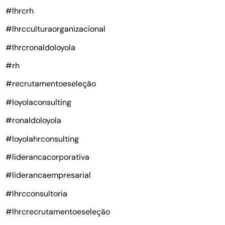
#lhrcrh
#lhrcculturaorganizacional
#lhrcronaldoloyola
#rh
#recrutamentoeseleção
#loyolaconsulting
#ronaldoloyola
#loyolahrconsulting
#liderancacorporativa
#liderancaempresarial
#lhrcconsultoria
#lhrcrecrutamentoeseleção