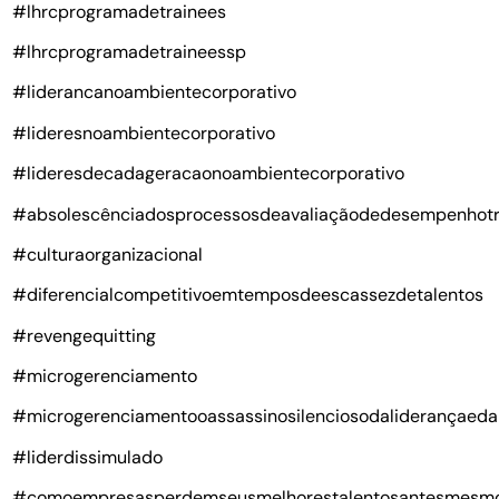
#lhrcprogramadetrainees
#lhrcprogramadetraineessp
#liderancanoambientecorporativo
#lideresnoambientecorporativo
#lideresdecadageracaonoambientecorporativo
#absolescênciadosprocessosdeavaliaçãodedesempenhotr
#culturaorganizacional
#diferencialcompetitivoemtemposdeescassezdetalentos
#revengequitting
#microgerenciamento
#microgerenciamentooassassinosilenciosodaliderançaeda
#liderdissimulado
#comoempresasperdemseusmelhorestalentosantesmesm