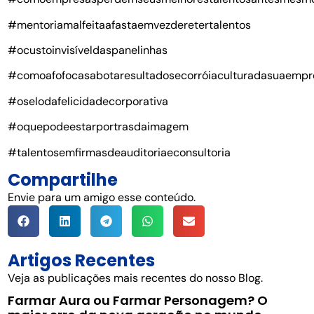
#mentoriamalfeitaafastaemvezderetertalentos
#ocustoinvisíveldaspanelinhas
#comoafofocasabotaresultadosecorróiaculturadasuaempr
#oselodafelicidadecorporativa
#oquepodeestarportrasdaimagem
#talentosemfirmasdeauditoriaeconsultoria
Compartilhe
Envie para um amigo esse conteúdo.
Artigos Recentes
Veja as publicações mais recentes do nosso Blog.
Farmar Aura ou Farmar Personagem? O