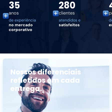
35
280
anos
clientes
p
de experiência
atendidos e
d
no mercado
satisfeitos
e
corporativo
Nossos diferenciais
refletidos em cada
entrega.