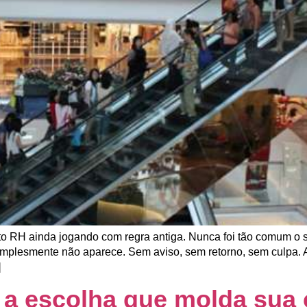
ito RH ainda jogando com regra antiga. Nunca foi tão comum o 
implesmente não aparece. Sem aviso, sem retorno, sem culpa. A
]
: a escolha que molda sua 