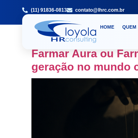
(11) 91836-0813
contato@lhrc.com.br
HOME
QUEM
TAG:
RECRUTAME
Farmar Aura ou Far
geração no mundo c