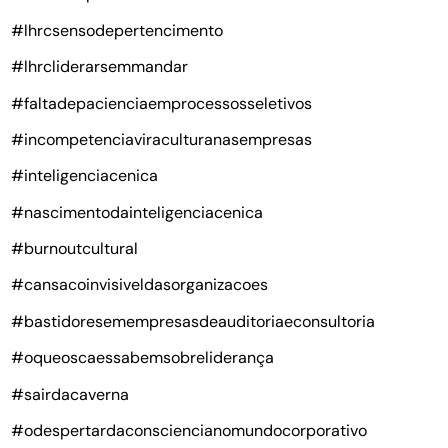
#lhrcsensodepertencimento
#lhrcliderarsemmandar
#faltadepacienciaemprocessosseletivos
#incompetenciaviraculturanasempresas
#inteligenciacenica
#nascimentodainteligenciacenica
#burnoutcultural
#cansacoinvisiveldasorganizacoes
#bastidoresemempresasdeauditoriaeconsultoria
#oqueoscaessabemsobreliderança
#sairdacaverna
#odespertardaconsciencianomundocorporativo