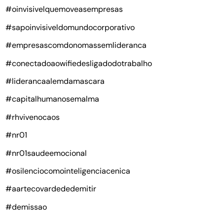
#oinvisivelquemoveasempresas
#sapoinvisiveldomundocorporativo
#empresascomdonomassemlideranca
#conectadoaowifiedesligadodotrabalho
#liderancaalemdamascara
#capitalhumanosemalma
#rhvivenocaos
#nr01
#nr01saudeemocional
#osilenciocomointeligenciacenica
#aartecovardededemitir
#demissao