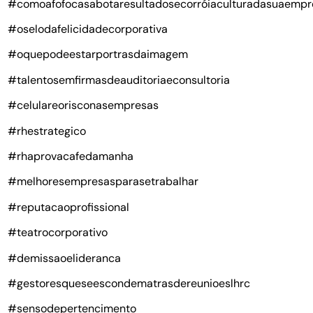
#comoafofocasabotaresultadosecorróiaculturadasuaempr
#oselodafelicidadecorporativa
#oquepodeestarportrasdaimagem
#talentosemfirmasdeauditoriaeconsultoria
#celulareorisconasempresas
#rhestrategico
#rhaprovacafedamanha
#melhoresempresasparasetrabalhar
#reputacaoprofissional
#teatrocorporativo
#demissaoelideranca
#gestoresqueseescondematrasdereunioeslhrc
#sensodepertencimento