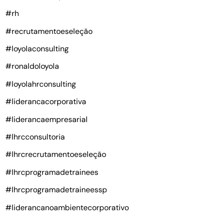
#rh
#recrutamentoeseleção
#loyolaconsulting
#ronaldoloyola
#loyolahrconsulting
#liderancacorporativa
#liderancaempresarial
#lhrcconsultoria
#lhrcrecrutamentoeseleção
#lhrcprogramadetrainees
#lhrcprogramadetraineessp
#liderancanoambientecorporativo