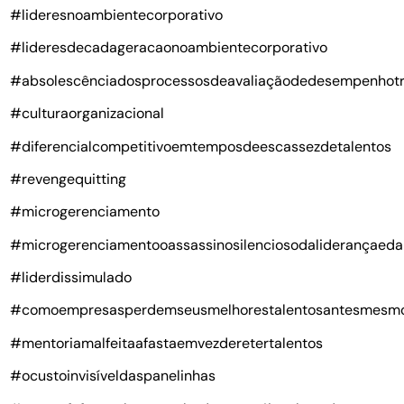
#lideresnoambientecorporativo
#lideresdecadageracaonoambientecorporativo
#absolescênciadosprocessosdeavaliaçãodedesempenhotr
#culturaorganizacional
#diferencialcompetitivoemtemposdeescassezdetalentos
#revengequitting
#microgerenciamento
#microgerenciamentooassassinosilenciosodaliderançaeda
#liderdissimulado
#comoempresasperdemseusmelhorestalentosantesmesm
#mentoriamalfeitaafastaemvezderetertalentos
#ocustoinvisíveldaspanelinhas