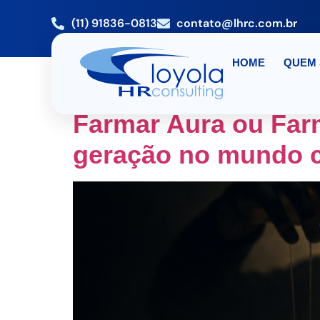
(11) 91836-0813
contato@lhrc.com.br
HOME
QUEM
TAG:
PALESTRA I
Farmar Aura ou Far
geração no mundo c