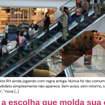
uito RH ainda jogando com regra antiga. Nunca foi tão comum 
ndidato simplesmente não aparece. Sem aviso, sem retorno, 
, “nova […]
: a escolha que molda sua 