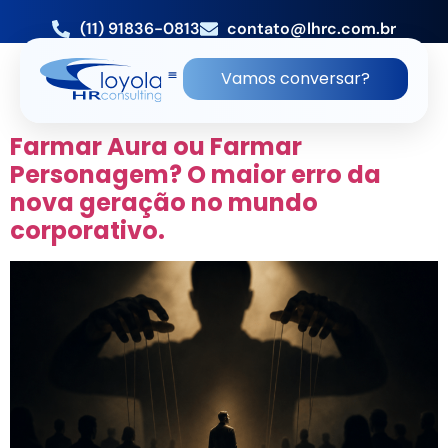
(11) 91836-0813
contato@lhrc.com.br
TAG:
LIVRO INTELIGENCIA
Vamos conversar?
CENICA
Farmar Aura ou Farmar
Personagem? O maior erro da
nova geração no mundo
corporativo.