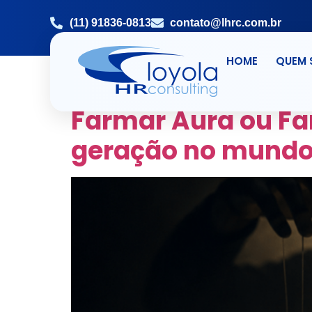
(11) 91836-0813
contato@lhrc.com.br
HOME
QUEM
TAG:
LHRC SENSO
Farmar Aura ou Fa
geração no mundo 