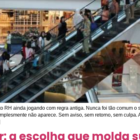
ito RH ainda jogando com regra antiga. Nunca foi tão comum o 
implesmente não aparece. Sem aviso, sem retorno, sem culpa. A
]
ar: a escolha que molda s