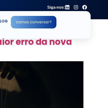
Siga-nos:
LOG
Vamos conversar?
or erro da nova