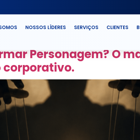
 SOMOS
NOSSOS LÍDERES
SERVIÇOS
CLIENTES
B
 DE PERTENCIMENTO
rmar Personagem? O mai
corporativo.