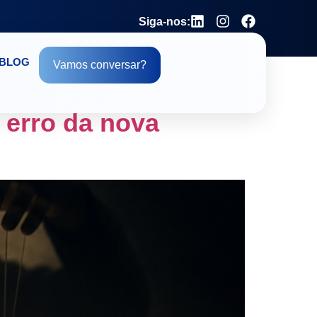
Siga-nos:
BLOG
Vamos conversar?
AO PAULO
erro da nova