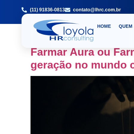
(11) 91836-0813
contato@lhrc.com.br
HOME
QUEM
TAG:
LHRC MELH
Farmar Aura ou Far
geração no mundo c