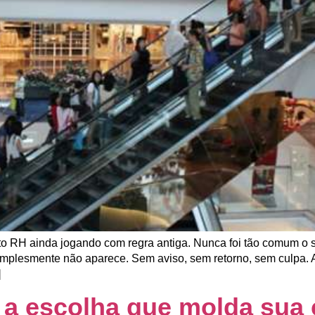
ito RH ainda jogando com regra antiga. Nunca foi tão comum o 
implesmente não aparece. Sem aviso, sem retorno, sem culpa. A
]
: a escolha que molda sua 