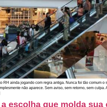
ito RH ainda jogando com regra antiga. Nunca foi tão comum o 
implesmente não aparece. Sem aviso, sem retorno, sem culpa. A
]
: a escolha que molda sua 