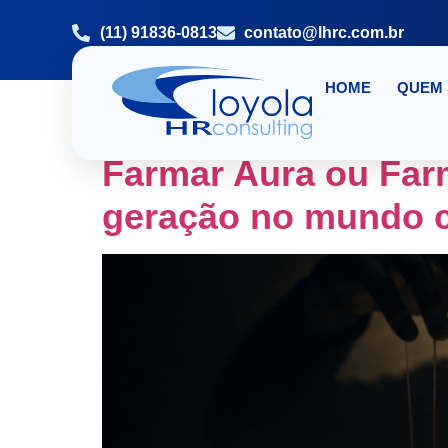
(11) 91836-0813
contato@lhrc.com.br
HOME
QUEM
TAG:
EMPRESA D
Farmar Aura ou Far
geração no mundo c