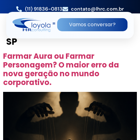
(11) 91836-0813
contato@lhrc.com.br
TAG:
EMPRESA DE
Vamos conversar?
RECRUTAMENTO E SELEÇÃO
SP
Farmar Aura ou Farmar
Personagem? O maior erro da
nova geração no mundo
corporativo.