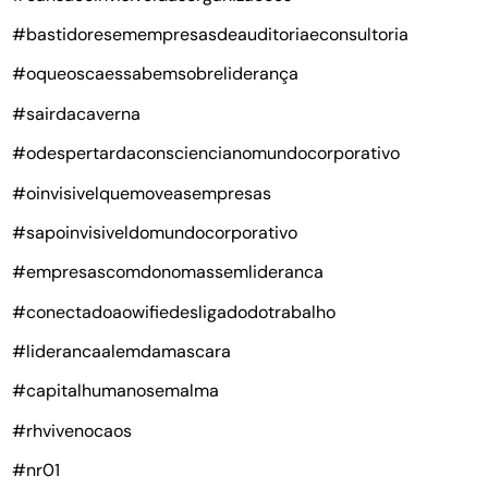
#bastidoresemempresasdeauditoriaeconsultoria
#oqueoscaessabemsobreliderança
#sairdacaverna
#odespertardaconsciencianomundocorporativo
#oinvisivelquemoveasempresas
#sapoinvisiveldomundocorporativo
#empresascomdonomassemlideranca
#conectadoaowifiedesligadodotrabalho
#liderancaalemdamascara
#capitalhumanosemalma
#rhvivenocaos
#nr01