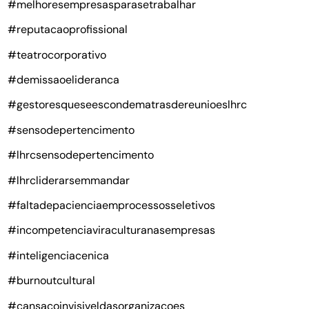
#melhoresempresasparasetrabalhar
#reputacaoprofissional
#teatrocorporativo
#demissaoelideranca
#gestoresqueseescondematrasdereunioeslhrc
#sensodepertencimento
#lhrcsensodepertencimento
#lhrcliderarsemmandar
#faltadepacienciaemprocessosseletivos
#incompetenciaviraculturanasempresas
#inteligenciacenica
#burnoutcultural
#cansacoinvisiveldasorganizacoes