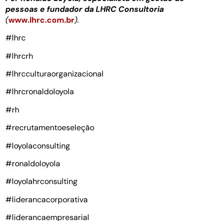
pessoas e fundador da LHRC Consultoria
(
www.lhrc.com.br
).
#lhrc
#lhrcrh
#lhrcculturaorganizacional
#lhrcronaldoloyola
#rh
#recrutamentoeseleção
#loyolaconsulting
#ronaldoloyola
#loyolahrconsulting
#liderancacorporativa
#liderancaempresarial