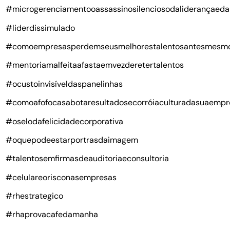
#microgerenciamentooassassinosilenciosodaliderançaeda
#liderdissimulado
#comoempresasperdemseusmelhorestalentosantesmesm
#mentoriamalfeitaafastaemvezderetertalentos
#ocustoinvisíveldaspanelinhas
#comoafofocasabotaresultadosecorróiaculturadasuaempr
#oselodafelicidadecorporativa
#oquepodeestarportrasdaimagem
#talentosemfirmasdeauditoriaeconsultoria
#celulareorisconasempresas
#rhestrategico
#rhaprovacafedamanha