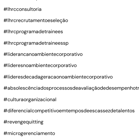
#lhrcconsultoria
#lhrcrecrutamentoeseleção
#lhrcprogramadetrainees
#lhrcprogramadetraineessp
#liderancanoambientecorporativo
#lideresnoambientecorporativo
#lideresdecadageracaonoambientecorporativo
#absolescênciadosprocessosdeavaliaçãodedesempenhotr
#culturaorganizacional
#diferencialcompetitivoemtemposdeescassezdetalentos
#revengequitting
#microgerenciamento