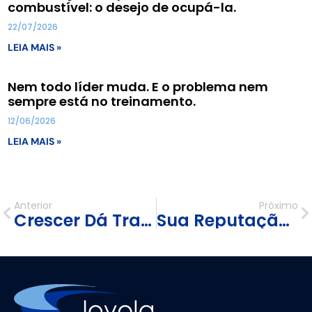
combustível: o desejo de ocupá-la.
22/07/2026
LEIA MAIS »
Nem todo líder muda. E o problema nem
sempre está no treinamento.
12/06/2026
LEIA MAIS »
Anterior
Próximo
Crescer Dá Trabalho: O Desafio de Engajar uma Geração Que Chegou Cheia de Dúvidas
Sua Reputação é Seu Primeiro Cartão de Visita — e o Último a Ser Esquecido