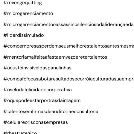
#revengequitting
#microgerenciamento
#microgerenciamentooassassinosilenciosodaliderançaeda
#liderdissimulado
#comoempresasperdemseusmelhorestalentosantesmesm
#mentoriamalfeitaafastaemvezderetertalentos
#ocustoinvisíveldaspanelinhas
#comoafofocasabotaresultadosecorróiaculturadasuaempr
#oselodafelicidadecorporativa
#oquepodeestarportrasdaimagem
#talentosemfirmasdeauditoriaeconsultoria
#celulareorisconasempresas
#rhestrategico