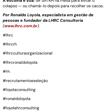
A escolha é sua:
ter um RH na mesa para evitar o
colapso — ou chamá-lo depois para recolher os cacos.
Por Ronaldo Loyola, especialista em gestão de
pessoas e fundador da LHRC Consultoria
(
www.lhrc.com.br
).
#lhrc
#lhrcrh
#lhrcculturaorganizacional
#lhrcronaldoloyola
#rh
#recrutamentoeseleção
#loyolaconsulting
#ronaldoloyola
#loyolahrconsulting