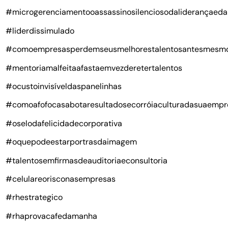
#microgerenciamentooassassinosilenciosodaliderançaeda
#liderdissimulado
#comoempresasperdemseusmelhorestalentosantesmesm
#mentoriamalfeitaafastaemvezderetertalentos
#ocustoinvisíveldaspanelinhas
#comoafofocasabotaresultadosecorróiaculturadasuaempr
#oselodafelicidadecorporativa
#oquepodeestarportrasdaimagem
#talentosemfirmasdeauditoriaeconsultoria
#celulareorisconasempresas
#rhestrategico
#rhaprovacafedamanha