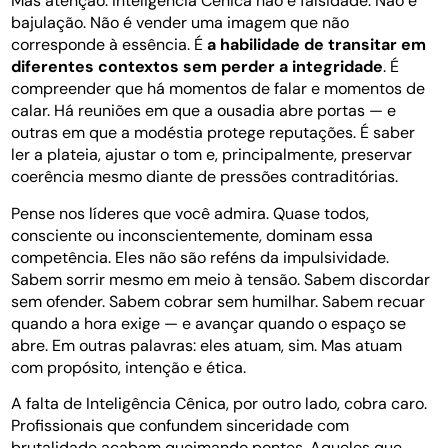
Mas atenção: Inteligência Cênica não é falsidade. Não é
bajulação. Não é vender uma imagem que não
corresponde à essência. É
a habilidade de transitar em
diferentes contextos sem perder a integridade
. É
compreender que há momentos de falar e momentos de
calar. Há reuniões em que a ousadia abre portas — e
outras em que a modéstia protege reputações. É saber
ler a plateia, ajustar o tom e, principalmente, preservar
coerência mesmo diante de pressões contraditórias.
Pense nos líderes que você admira. Quase todos,
consciente ou inconscientemente, dominam essa
competência. Eles não são reféns da impulsividade.
Sabem sorrir mesmo em meio à tensão. Sabem discordar
sem ofender. Sabem cobrar sem humilhar. Sabem recuar
quando a hora exige — e avançar quando o espaço se
abre. Em outras palavras: eles atuam, sim. Mas atuam
com propósito, intenção e ética.
A falta de Inteligência Cênica, por outro lado, cobra caro.
Profissionais que confundem sinceridade com
brutalidade acabam queimando pontes. Aqueles que