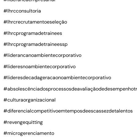
#lhrcconsultoria
#lhrcrecrutamentoeseleção
#lhrcprogramadetrainees
#lhrcprogramadetraineessp
#liderancanoambientecorporativo
#lideresnoambientecorporativo
#lideresdecadageracaonoambientecorporativo
#absolescênciadosprocessosdeavaliaçãodedesempenhotr
#culturaorganizacional
#diferencialcompetitivoemtemposdeescassezdetalentos
#revengequitting
#microgerenciamento