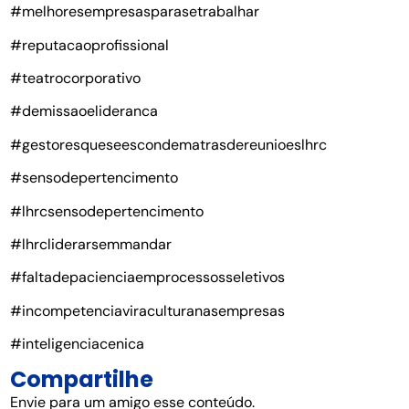
#melhoresempresasparasetrabalhar
#reputacaoprofissional
#teatrocorporativo
#demissaoelideranca
#gestoresqueseescondematrasdereunioeslhrc
#sensodepertencimento
#lhrcsensodepertencimento
#lhrcliderarsemmandar
#faltadepacienciaemprocessosseletivos
#incompetenciaviraculturanasempresas
#inteligenciacenica
Compartilhe
Envie para um amigo esse conteúdo.