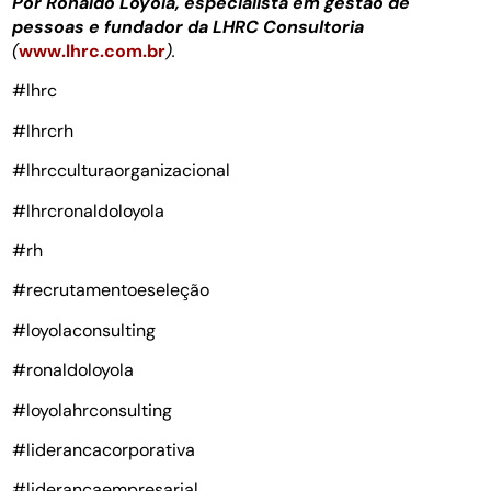
Por Ronaldo Loyola, especialista em gestão de
pessoas e fundador da LHRC Consultoria
(
www.lhrc.com.br
).
#lhrc
#lhrcrh
#lhrcculturaorganizacional
#lhrcronaldoloyola
#rh
#recrutamentoeseleção
#loyolaconsulting
#ronaldoloyola
#loyolahrconsulting
#liderancacorporativa
#liderancaempresarial