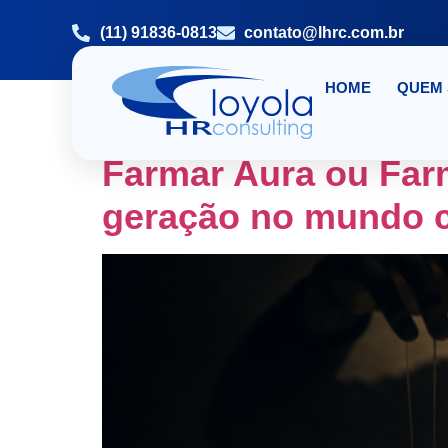
(11) 91836-0813
contato@lhrc.com.br
HOME
QUEM
TAG:
TREINAMEN
Farmar Aura ou Far
geração no mundo c