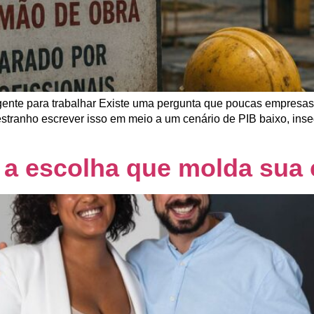
gente para trabalhar Existe uma pergunta que poucas empres
 estranho escrever isso em meio a um cenário de PIB baixo, ins
: a escolha que molda sua 