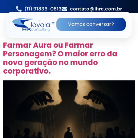
(11) 91836-0813
contato@lhrc.com.br
TAG:
RONALDO LOYOLA
Vamos conversar?
PROFISSIONAL DE RH
Farmar Aura ou Farmar
Personagem? O maior erro da
nova geração no mundo
corporativo.