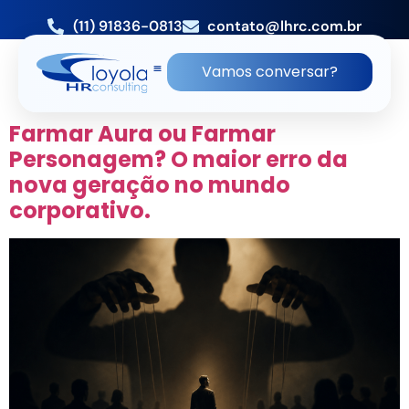
(11) 91836-0813
contato@lhrc.com.br
TAG:
RONALDO LOYOLA
Vamos conversar?
INTELIGENCIA CENICA
Farmar Aura ou Farmar
Personagem? O maior erro da
nova geração no mundo
corporativo.