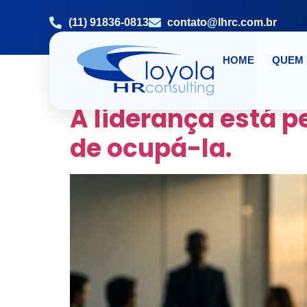
(11) 91836-0813
contato@lhrc.com.br
HOME
QUEM
TAG:
MENTORIA M
A liderança está p
de ocupá-la.