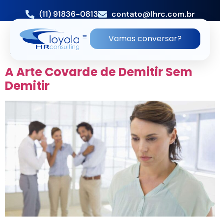
(11) 91836-0813
contato@lhrc.com.br
TAG:
EMPRESA DE RH SANTO
Vamos conversar?
AMARO
A Arte Covarde de Demitir Sem
Demitir