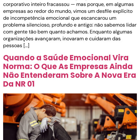
corporativo inteiro fracassou — mas porque, em algumas
empresas ao redor do mundo, vimos um desfile explícito
de incompetência emocional que escancarou um
problema silencioso, profundo e antigo: não sabemos lidar
com gente tão bem quanto achamos. Enquanto algumas
organizações avançaram, inovaram e cuidaram das
pessoas […]
Quando a Saúde Emocional Vira
Norma: O Que As Empresas Ainda
Não Entenderam Sobre A Nova Era
Da NR 01