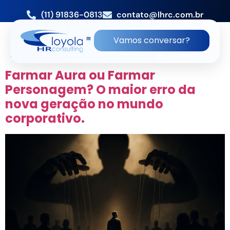
(11) 91836-0813
contato@lhrc.com.br
TAG:
CONSULTORIA DE RH
Vamos conversar?
ALPHAVILLE
Farmar Aura ou Farmar
Personagem? O maior erro da
nova geração no mundo
corporativo.