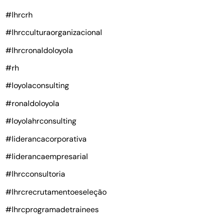
#lhrcrh
#lhrcculturaorganizacional
#lhrcronaldoloyola
#rh
#loyolaconsulting
#ronaldoloyola
#loyolahrconsulting
#liderancacorporativa
#liderancaempresarial
#lhrcconsultoria
#lhrcrecrutamentoeseleção
#lhrcprogramadetrainees