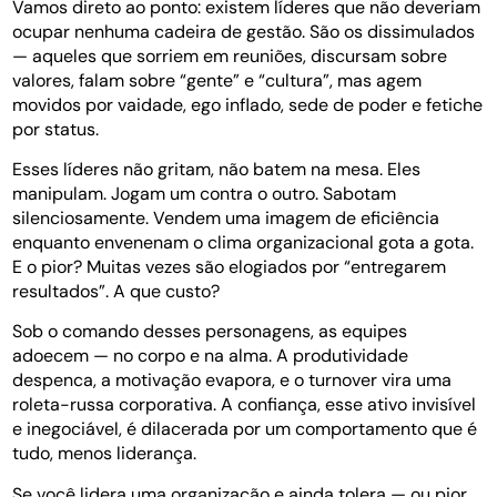
Vamos direto ao ponto: existem líderes que não deveriam
ocupar nenhuma cadeira de gestão. São os dissimulados
— aqueles que sorriem em reuniões, discursam sobre
valores, falam sobre “gente” e “cultura”, mas agem
movidos por vaidade, ego inflado, sede de poder e fetiche
por status.
Esses líderes não gritam, não batem na mesa. Eles
manipulam. Jogam um contra o outro. Sabotam
silenciosamente. Vendem uma imagem de eficiência
enquanto envenenam o clima organizacional gota a gota.
E o pior? Muitas vezes são elogiados por “entregarem
resultados”. A que custo?
Sob o comando desses personagens, as equipes
adoecem — no corpo e na alma. A produtividade
despenca, a motivação evapora, e o turnover vira uma
roleta-russa corporativa. A confiança, esse ativo invisível
e inegociável, é dilacerada por um comportamento que é
tudo, menos liderança.
Se você lidera uma organização e ainda tolera — ou pior,