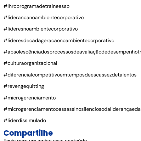
#lhrcprogramadetraineessp
#liderancanoambientecorporativo
#lideresnoambientecorporativo
#lideresdecadageracaonoambientecorporativo
#absolescênciadosprocessosdeavaliaçãodedesempenhotr
#culturaorganizacional
#diferencialcompetitivoemtemposdeescassezdetalentos
#revengequitting
#microgerenciamento
#microgerenciamentooassassinosilenciosodaliderançaeda
#liderdissimulado
Compartilhe
Envie para um amigo esse conteúdo.