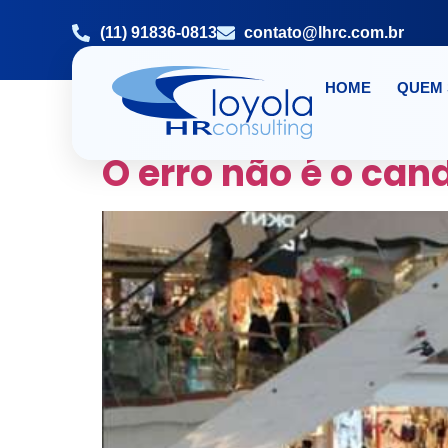
(11) 91836-0813
contato@lhrc.com.br
HOME
QUEM
TAG:
LIDER DISS
O erro não é o can