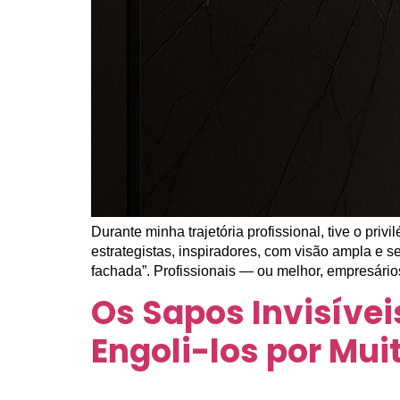
Durante minha trajetória profissional, tive o pr
estrategistas, inspiradores, com visão ampla e
fachada”. Profissionais — ou melhor, empresário
Os Sapos Invisívei
Engoli-los por Mu