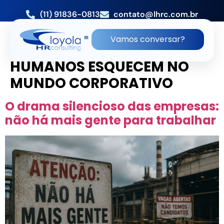
(11) 91836-0813
contato@lhrc.com.br
TAG:
O QUE OS CÃES SABEM
Vamos conversar?
SOBRE LIDERANÇA QUE OS
HUMANOS ESQUECEM NO
MUNDO CORPORATIVO
O drama silencioso das empresas:
não há mais gente para trabalhar