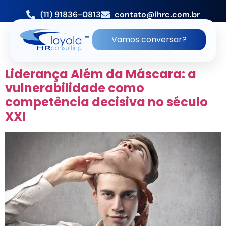
(11) 91836-0813
contato@lhrc.com.br
TAG:
CULTURA
Vamos conversar?
ORGANIZACIONAL
Liderança Além da Máscara: a
vulnerabilidade como
competência decisiva no século
XXI