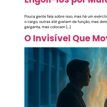
Pouca gente fala sobre isso, mas há um exérc
o cargo, outras até gostam da função, mas det
garganta, mas colocam […]
O Invisível Que M